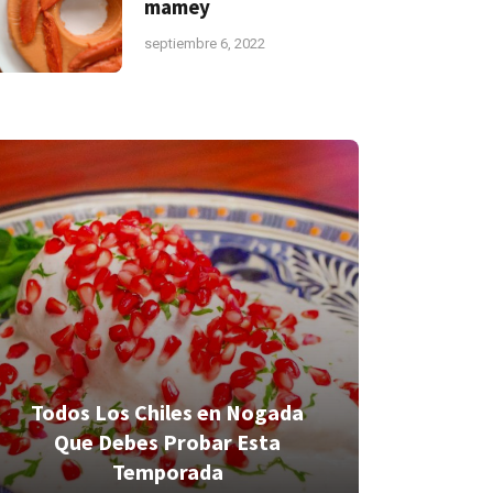
mamey
septiembre 6, 2022
Todos Los Chiles en Nogada
Todos L
Que Debes Probar Esta
Que D
Temporada