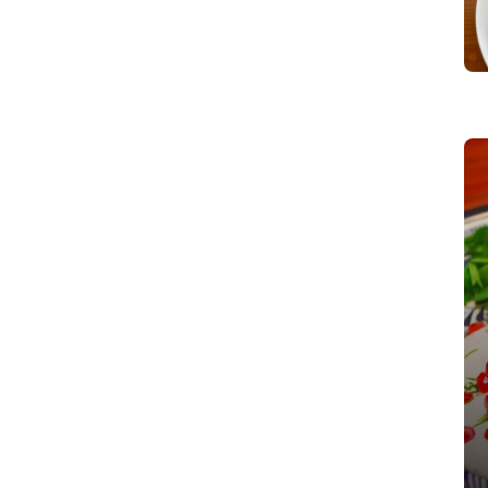
¿Conoces estas tres panaderías
nuevas?