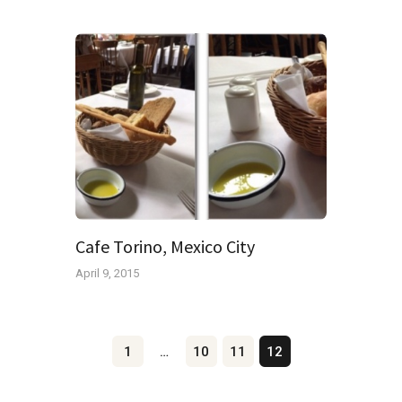
Cafe Torino, Mexico City
April 9, 2015
Posts
Page
1
…
Page
10
Page
11
Page
12
navigation