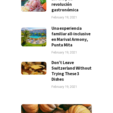
revolución
gastronómica
February 19, 2021
Una experiencia
familiar all-inclusive
en Marival Armony,
Punta Mita
February 19, 2021
Don’t Leave
Switzerland Without
Trying These 3
Dishes
February 19, 2021