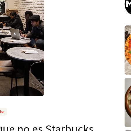
do
que no es Starbucks