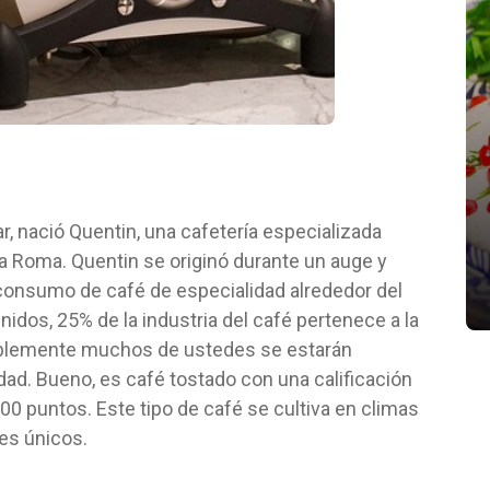
¿Conoces estas tres panaderías
, nació Quentin, una cafetería especializada
nuevas?
ia Roma. Quentin se originó durante un auge y
junio 29, 2022
consumo de café de especialidad alrededor del
idos, 25% de la industria del café pertenece a la
bablemente muchos de ustedes se estarán
ad. Bueno, es café tostado con una calificación
100 puntos. Este tipo de café se cultiva en climas
res únicos.