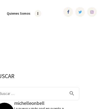
Quienes Somos
USCAR
scar:
michelleonbell
Lo nuevo y más cool en cuanto a