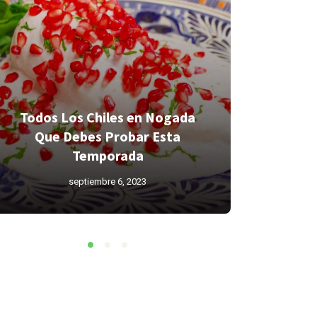
Todos Los Chiles en Nogada
Todos L
Que Debes Probar Esta
Que D
Temporada
septiembre 6, 2023