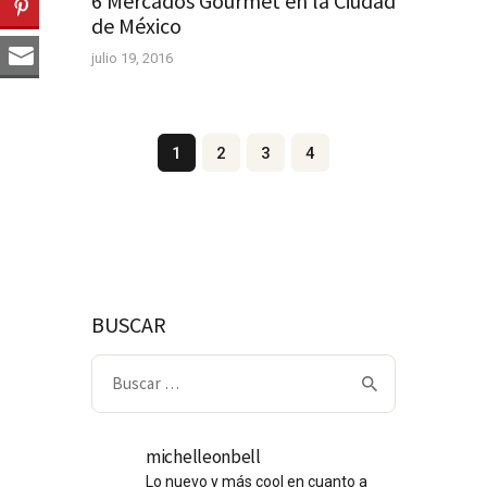
6 Mercados Gourmet en la Ciudad
de México
julio 19, 2016
Navegación
Page
1
Page
2
Page
3
Page
4
de
entradas
BUSCAR
Buscar:
michelleonbell
Lo nuevo y más cool en cuanto a