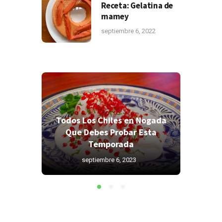
Receta: Gelatina de
mamey
septiembre 6, 2022
Todos Los Chiles en Nogada
Todos 
res
Que Debes Probar Esta
Que 
as?
Temporada
septiembre 6, 2023