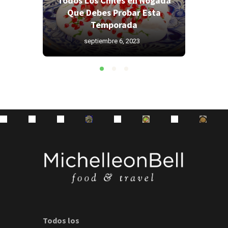
Todos Los Chiles en Nogada
Todos 
res
Que Debes Probar Esta
Que 
as?
Temporada
septiembre 6, 2023
Todos los