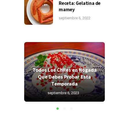
Receta: Gelatina de
mamey
septiembre 6, 2022
 Nogada
Todos Los Chiles en Nogada
 Esta
Que Debes Probar Esta
¿C
Temporada
pa
agosto 26, 2022