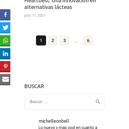
Heartbest: Una innovación en
alternativas lácteas
julio 11, 2021
Navegación
Page
1
Page
2
Page
3
…
Page
6
de
entradas
BUSCAR
Buscar:
michelleonbell
Lo nuevo y más cool en cuanto a