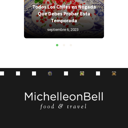
Todos Los Chiles en Nogada
Todos 
res
Que Debes Probar Esta
Que 
as?
Temporada
septiembre 6, 2023