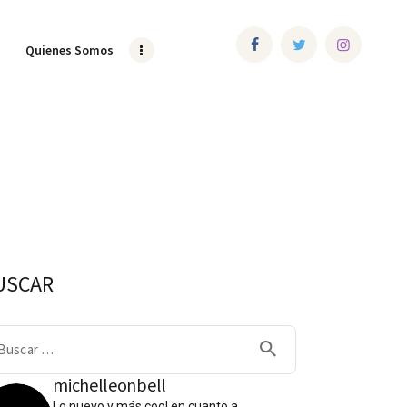
Quienes Somos
USCAR
scar:
michelleonbell
Lo nuevo y más cool en cuanto a