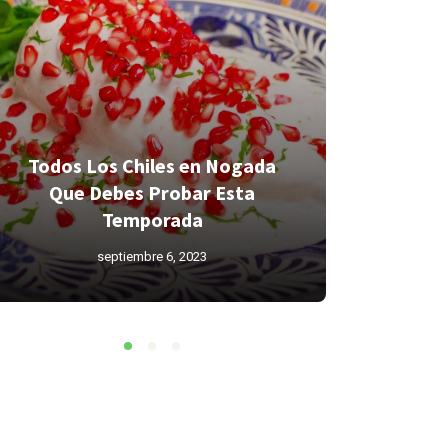
Todos Los Chiles en Nogada
Todos L
Que Debes Probar Esta
Que D
Temporada
septiembre 6, 2023