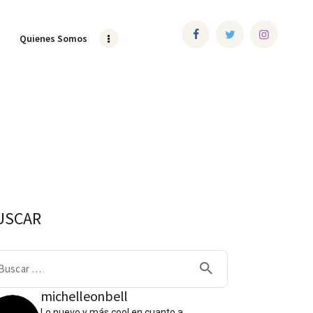
Quienes Somos
USCAR
scar:
michelleonbell
Lo nuevo y más cool en cuanto a