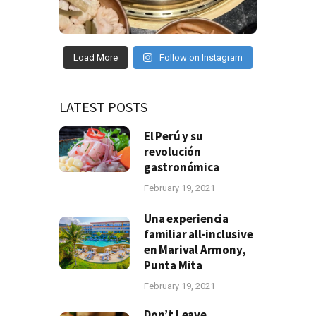
Load More
Follow on Instagram
LATEST POSTS
El Perú y su
revolución
gastronómica
February 19, 2021
Una experiencia
familiar all-inclusive
en Marival Armony,
Punta Mita
February 19, 2021
Don’t Leave