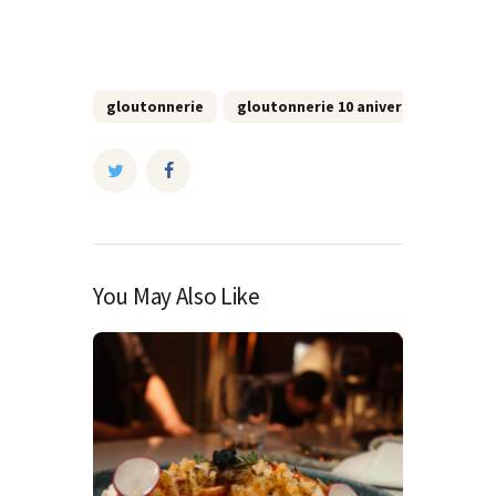
gloutonnerie
gloutonnerie 10 aniversario
re
You May Also Like