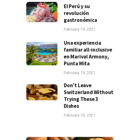
El Perú y su
revolución
gastronómica
February 19, 2021
Una experiencia
familiar all-inclusive
en Marival Armony,
Punta Mita
February 19, 2021
Don’t Leave
Switzerland Without
Trying These 3
Dishes
February 19, 2021