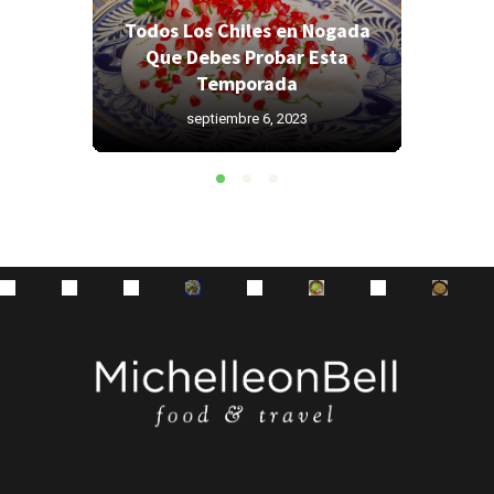
Todos Los Chiles en Nogada
Todos 
res
Que Debes Probar Esta
Que 
as?
Temporada
septiembre 6, 2023