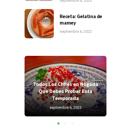
septiembre 6, 2023
Receta: Gelatina de
mamey
septiembre 6, 2022
Todos Los Chiles en Nogada
Todos 
res
Que Debes Probar Esta
Que 
as?
Temporada
septiembre 6, 2023