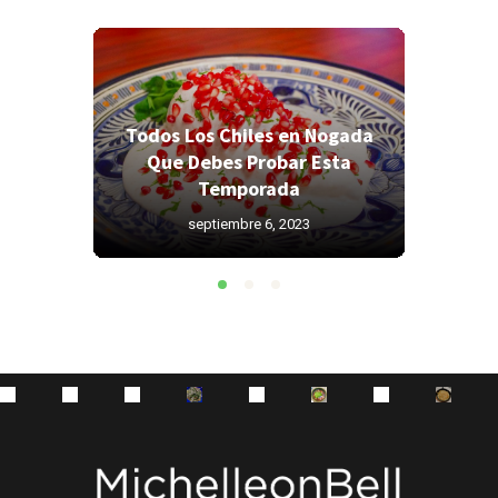
Todos Los Chiles en Nogada
Todos 
res
Que Debes Probar Esta
Que 
as?
Temporada
septiembre 6, 2023