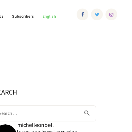
Us
Subscribers
English
EARCH
arch
:
michelleonbell
Lo nuevo y más cool en cuanto a