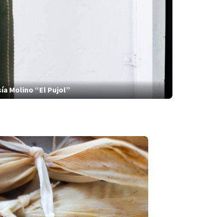
ía Molino “El Pujol”