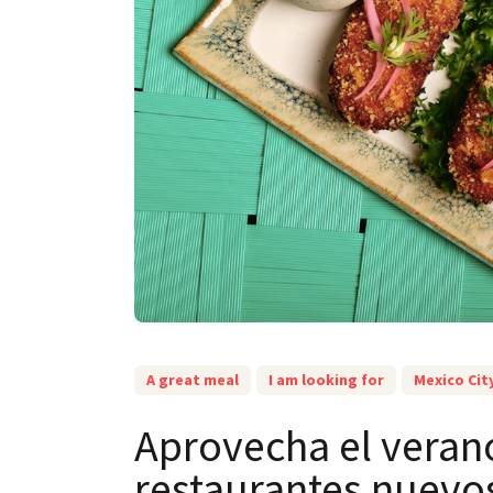
A great meal
I am looking for
Mexico Cit
Aprovecha el verano
restaurantes nuevo