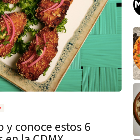
y
 y conoce estos 6
s en la CDMX