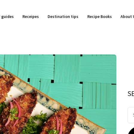
y guides
Receipes
Destination tips
Recipe Books
About 
S
Se
for