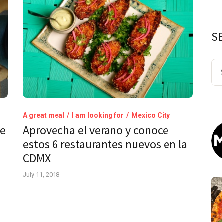
S
Se
for
A great meal
I am looking for
Mexico City
he
Aprovecha el verano y conoce
estos 6 restaurantes nuevos en la
CDMX
July 11, 2018