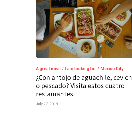
A great meal
I am looking for
Mexico City
¿Con antojo de aguachile, cevic
o pescado? Visita estos cuatro
restaurantes
July 27, 2018