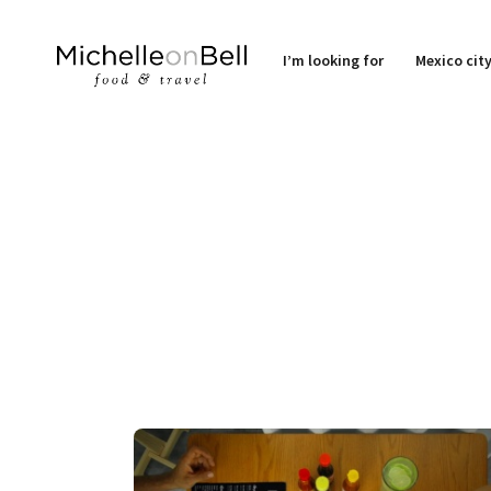
I’m looking for
Mexico cit