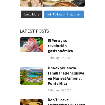
Load More
Follow on Instagram
LATEST POSTS
El Perú y su
revolución
gastronómica
February 19, 2021
Una experiencia
familiar all-inclusive
en Marival Armony,
Punta Mita
February 19, 2021
Don’t Leave
Switzerland Without