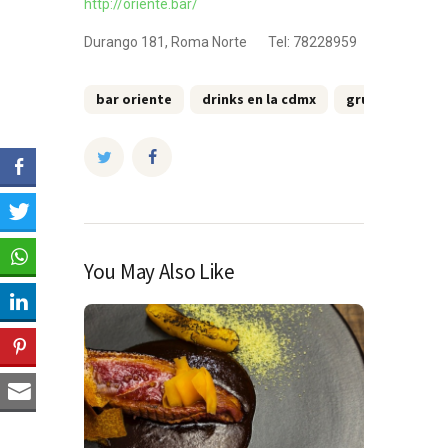
http://oriente.bar/
Durango 181, Roma Norte Tel: 78228959
bar oriente
drinks en la cdmx
grupo sicario
You May Also Like