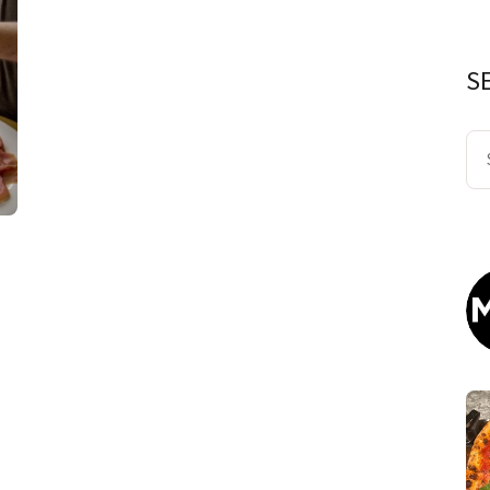
S
Se
for