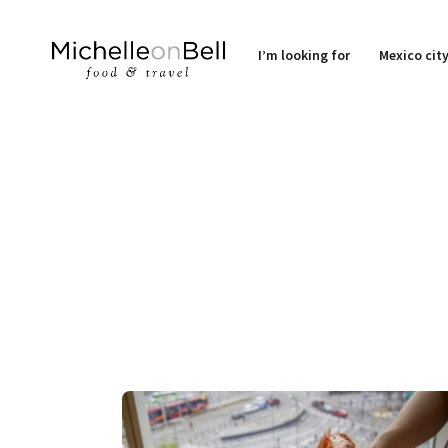
I’m looking for
Mexico cit