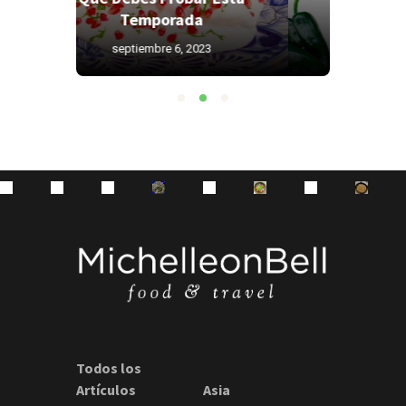
Temporada
pa
agosto 26, 2022
Todos los
Artículos
Asia