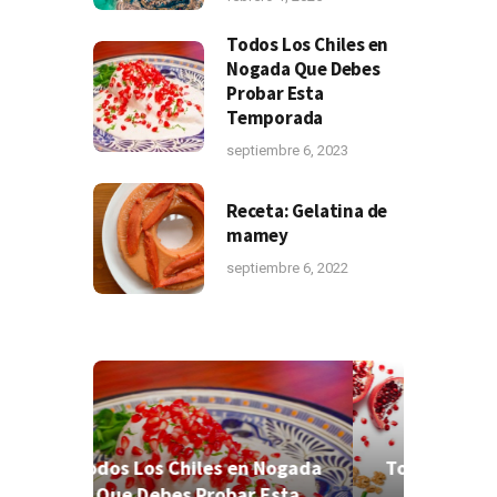
Todos Los Chiles en
Nogada Que Debes
Probar Esta
Temporada
septiembre 6, 2023
Receta: Gelatina de
mamey
septiembre 6, 2022
 Nogada
Todos Los Chiles en Nogada
 Esta
Que Debes Probar Esta
¿C